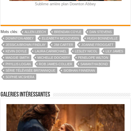
Sublime arrière plan Downton Abbey
Mots clés:
ALLEN LEECH
BRENDAN COYLE
DAN STEVENS
DOWNTON ABBEY
ELIZABETH MCGOVERN
HUGH BONNEVILLE
JESSICA BROWN FINDLAY
JIM CARTER
JOANNE FROGGATT
KEVIN DOYLE
LAURA CARMICHAEL
LESLEY NICOL
LILY JAMES
MAGGIE SMITH
MICHELLE DOCKERY
PENELOPE WILTON
PHYLLIS LOGAN
ROB JAMES-COLLIER
SAMANTHA BOND
SÉRIE TÉLÉVISÉE BRITANNIQUE
SIOBHAN FINNERAN
SOPHIE MCSHERA
Galeries intéressantes