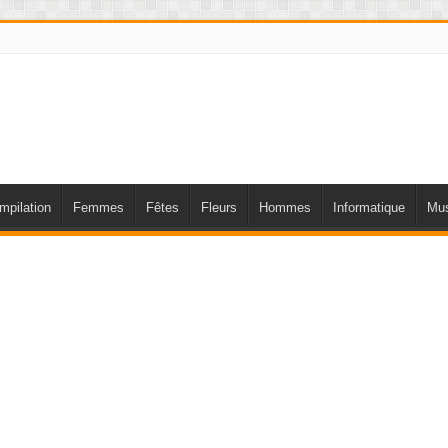
mpilation
Femmes
Fêtes
Fleurs
Hommes
Informatique
Mus