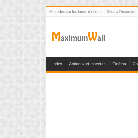
Mots clés sur les fonds d’écran
Sites à Découvrir
Index
Animaux et insectes
Cinéma
Co