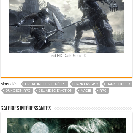
Fond HD Dark Souls 3
Mots clés:
CRÉATURE DES TÉNÈBRE
DARK FANTASY
DARK SOULS 3
DUNGEON RPG
JEU VIDÉO D'ACTION
MAGIE
RPG
Galeries intéressantes