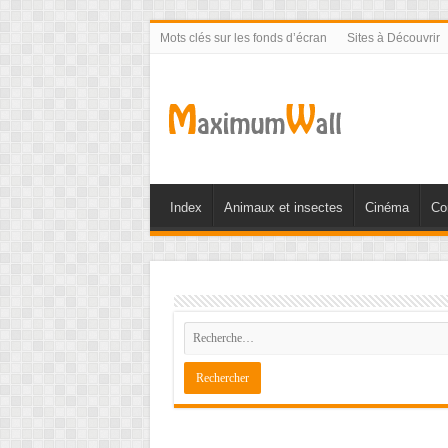
Mots clés sur les fonds d’écran
Sites à Découvrir
Index
Animaux et insectes
Cinéma
Co