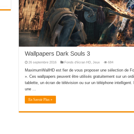
Wallpapers Dark Souls 3
26 septembre 2016
Fonds d'écran HD
,
Jeux
684
MaximumWallHD est fier de vous proposer une sélection de Fo
». Ces wallpapers peuvent être utilisés gratuitement sur un ord
tablette, un écran de télévision ou sur un téléphone intelligent. L
une …
En Savoir Plus »