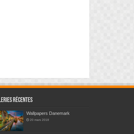
leries Récentes
Wallpapers Danemark
20 mars 2018