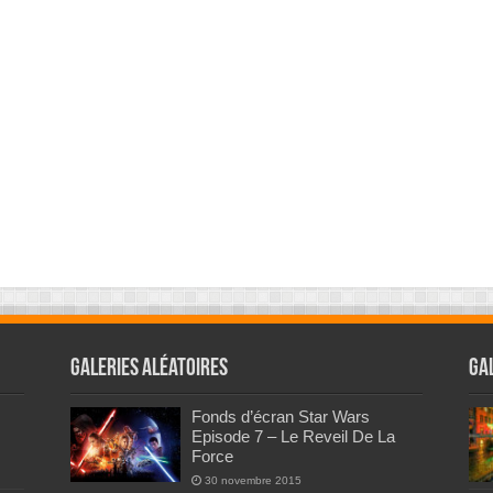
Galeries Aléatoires
Ga
Fonds d’écran Star Wars
Episode 7 – Le Reveil De La
Force
30 novembre 2015