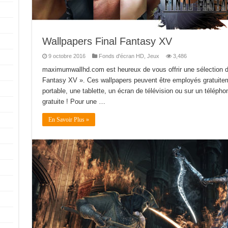
Wallpapers Final Fantasy XV
9 octobre 2016
Fonds d'écran HD
,
Jeux
3,486
maximumwallhd.com est heureux de vous offrir une sélection d
Fantasy XV ». Ces wallpapers peuvent être employés gratuitem
portable, une tablette, un écran de télévision ou sur un téléphone
gratuite ! Pour une …
En Savoir Plus »