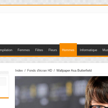
mpilation
Femmes
Fêtes
Fleurs
Hommes
Informatique
Mus
Index
/
Fonds d'écran HD
/
Wallpaper Asa Butterfield