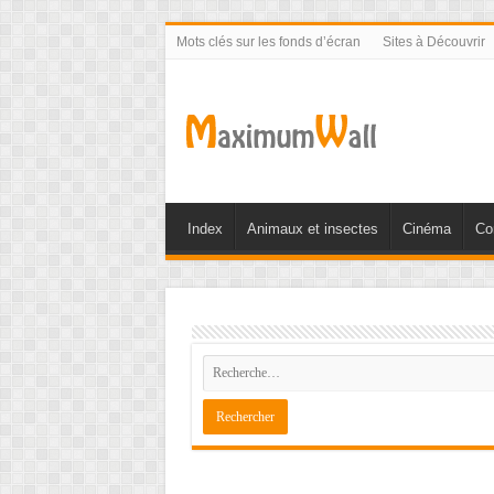
Mots clés sur les fonds d’écran
Sites à Découvrir
Index
Animaux et insectes
Cinéma
Co