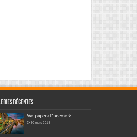
leries Récentes
Wallpapers Danemark
20 mars 2018