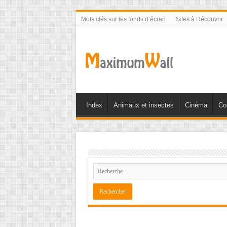
Mots clés sur les fonds d’écran
Sites à Découvrir
Index
Animaux et insectes
Cinéma
Co