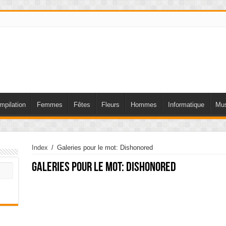
mpilation
Femmes
Fêtes
Fleurs
Hommes
Informatique
Mus
Index
/
Galeries pour le mot: Dishonored
Galeries pour le mot:
Dishonored