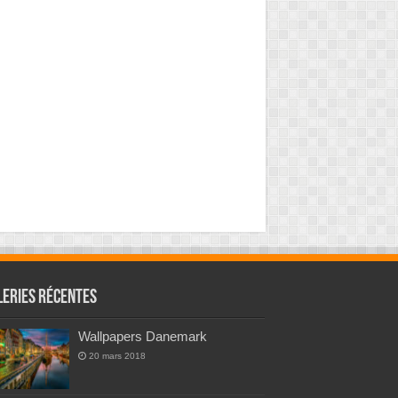
leries Récentes
Wallpapers Danemark
20 mars 2018