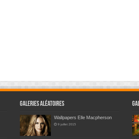
Galeries Aléatoires
Ga
Wallpapers Elle Macpherson
9 juillet 2015