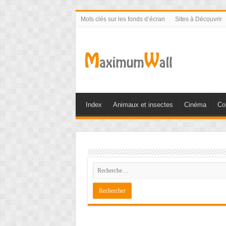
Mots clés sur les fonds d’écran
Sites à Découvrir
Index
Animaux et insectes
Cinéma
Co