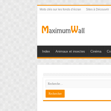
Mots clés sur les fonds d’écran
Sites à Découvrir
Index
Animaux et insectes
Cinéma
Co