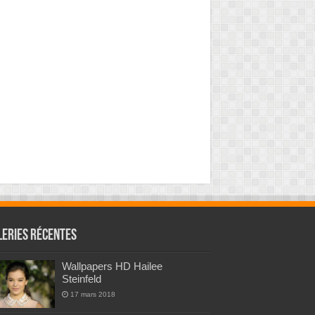
leries Récentes
Wallpapers HD Hailee
Steinfeld
17 mars 2018