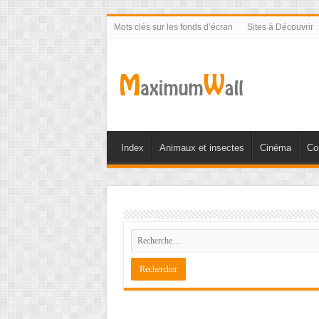
Mots clés sur les fonds d’écran
Sites à Découvrir
Index
Animaux et insectes
Cinéma
Co