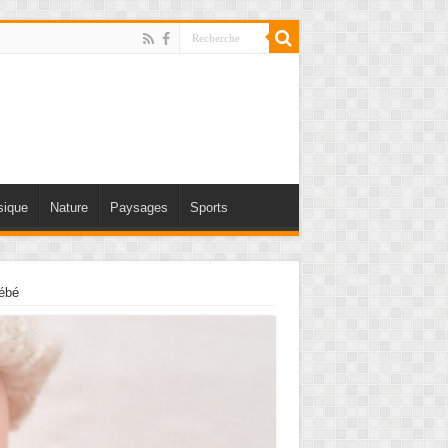
ique
Nature
Paysages
Sports
ébé