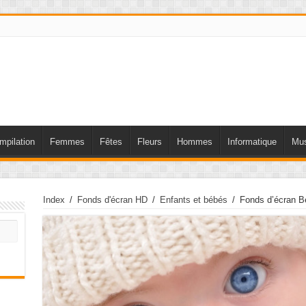
mpilation
Femmes
Fêtes
Fleurs
Hommes
Informatique
Mus
Index
/
Fonds d'écran HD
/
Enfants et bébés
/
Fonds d’écran B