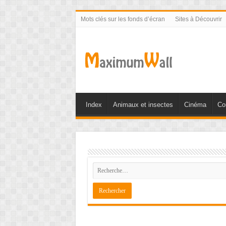
Mots clés sur les fonds d’écran
Sites à Découvrir
Index
Animaux et insectes
Cinéma
Co