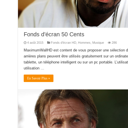
Fonds d’écran 50 Cents
4 août 2015
Fonds d'écran HD
,
Hommes
,
Musique
286
MaximumWallHD est content de vous proposer une sélection d
arrières plans peuvent être utilisés gratuitement sur un ordinat
tablette, un téléphone intelligent ou sur un pc portable. L’utilis
utilisation …
En Savoir Plus »