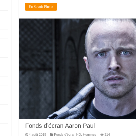
En Savoir Plus »
Fonds d’écran Aaron Paul
4 août 2015
Fonds d'écran HD
,
Hommes
314