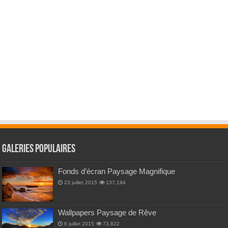
Galeries Populaires
Fonds d’écran Paysage Magnifique
23 juillet 2015
137,194
Wallpapers Paysage de Rêve
6 juillet 2015
73,822