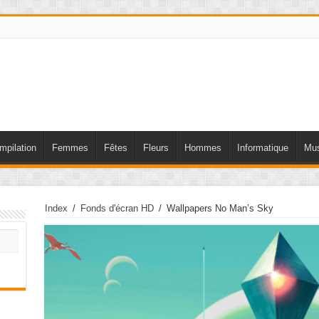
mpilation
Femmes
Fêtes
Fleurs
Hommes
Informatique
Mus
Index
/
Fonds d'écran HD
/
Wallpapers No Man’s Sky