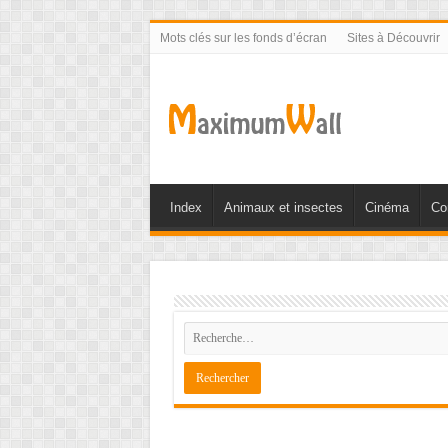
Mots clés sur les fonds d’écran
Sites à Découvrir
Index
Animaux et insectes
Cinéma
Co