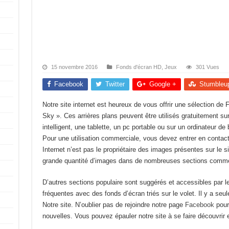
15 novembre 2016
Fonds d'écran HD
,
Jeux
301 Vues
Facebook
Twitter
Google +
Stumbleu
Notre site internet est heureux de vous offrir une sélection d
Sky ». Ces arrières plans peuvent être utilisés gratuitement su
intelligent, une tablette, un pc portable ou sur un ordinateur de b
Pour une utilisation commerciale, vous devez entrer en contact 
Internet n’est pas le propriétaire des images présentes sur le
grande quantité d’images dans de nombreuses sections comme
D’autres sections populaire sont suggérés et accessibles par 
fréquentes avec des fonds d’écran triés sur le volet. Il y a se
Notre site. N’oublier pas de rejoindre notre page
Facebook
pour 
nouvelles. Vous pouvez épauler notre site à se faire découvrir e