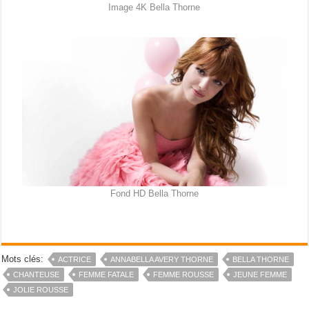
Image 4K Bella Thorne
Fond HD Bella Thorne
Mots clés:
ACTRICE
ANNABELLA AVERY THORNE
BELLA THORNE
CHANTEUSE
FEMME FATALE
FEMME ROUSSE
JEUNE FEMME
JOLIE ROUSSE