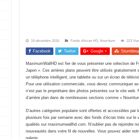
19 décembre 2016
Fonds d'écran HD
,
Nourriture
223 Vue
Facebook
Twitter
Google +
Stumbleu
MaximumWallHD est fier de vous présenter une sélection de F
Japon ». Ces arrières plans peuvent être utilisés gratuitement 
un téléphone intelligent, une tablette ou sur un écran de télévisio
Pour une utilisation commerciale, vous devez communiquer avec
n’est pas le propriétaire des photos présentes sur le site web.
d’arrière plan dans de nombreuses sections comme « Nourritur
D’autres catégories populaire sont offertes et accessibles par
plusieurs fois par semaine avec des fonds d’écran triés sur le v
qualités sur maximumwallhd.com. N’oublier pas de rejoindre n
nouveautés dans votre fil de nouvelles. Vous pouvez aider notre
galerie: