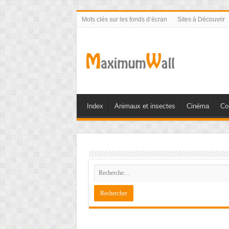
Mots clés sur les fonds d’écran
Sites à Découvrir
Index
Animaux et insectes
Cinéma
Co