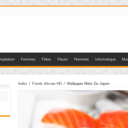
mpilation
Femmes
Fêtes
Fleurs
Hommes
Informatique
Mus
Index
/
Fonds d'écran HD
/
Wallpaper Mets Du Japon