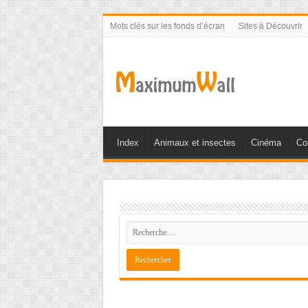
Mots clés sur les fonds d’écran
Sites à Découvrir
Index
Animaux et insectes
Cinéma
Co