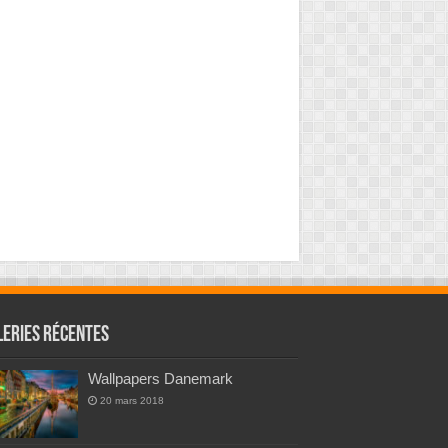
leries Récentes
Wallpapers Danemark
20 mars 2018