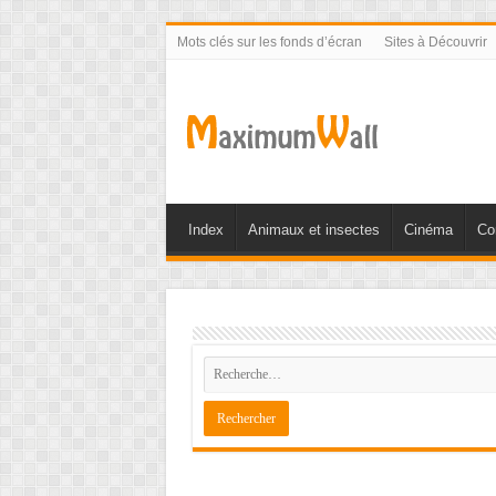
Mots clés sur les fonds d’écran
Sites à Découvrir
Index
Animaux et insectes
Cinéma
Co