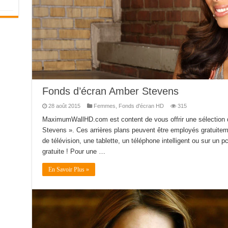
Fonds d’écran Amber Stevens
28 août 2015
Femmes
,
Fonds d'écran HD
315
MaximumWallHD.com est content de vous offrir une sélection 
Stevens ». Ces arrières plans peuvent être employés gratuitem
de télévision, une tablette, un téléphone intelligent ou sur un pc
gratuite ! Pour une …
En Savoir Plus »