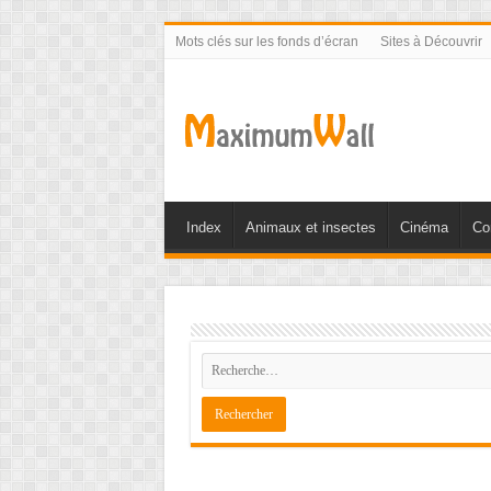
Mots clés sur les fonds d’écran
Sites à Découvrir
Index
Animaux et insectes
Cinéma
Co