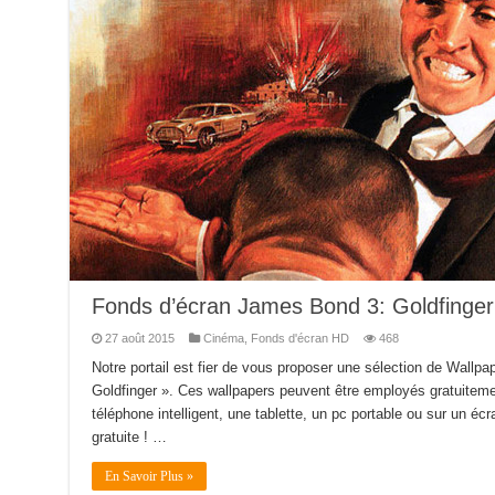
Fonds d’écran James Bond 3: Goldfinger
27 août 2015
Cinéma
,
Fonds d'écran HD
468
Notre portail est fier de vous proposer une sélection de Wall
Goldfinger ». Ces wallpapers peuvent être employés gratuiteme
téléphone intelligent, une tablette, un pc portable ou sur un écra
gratuite ! …
En Savoir Plus »