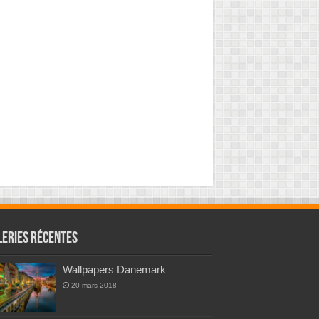
leries Récentes
Wallpapers Danemark
20 mars 2018