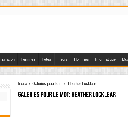
mpilation
Femmes
Fêtes
Fleurs
Hommes
Informatique
Mus
Index
/
Galeries pour le mot: Heather Locklear
Galeries pour le mot:
Heather Locklear