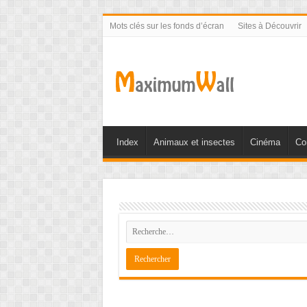
Mots clés sur les fonds d’écran
Sites à Découvrir
Index
Animaux et insectes
Cinéma
Co