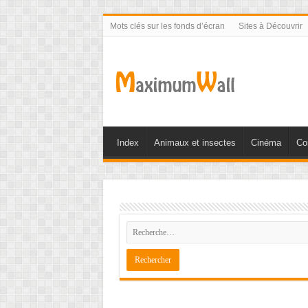
Mots clés sur les fonds d’écran
Sites à Découvrir
Index
Animaux et insectes
Cinéma
Co