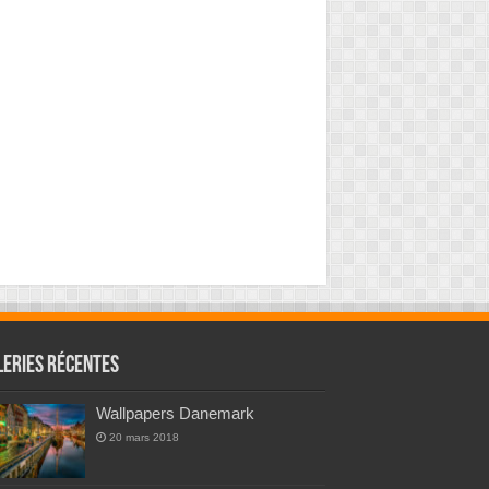
leries Récentes
Wallpapers Danemark
20 mars 2018