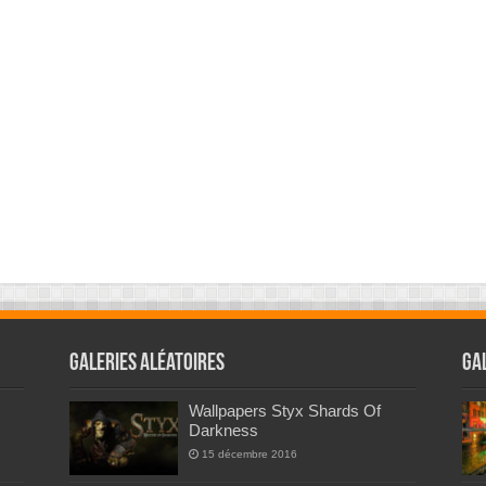
Galeries Aléatoires
Ga
Wallpapers Styx Shards Of
Darkness
15 décembre 2016