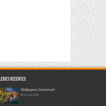
leries Récentes
Wallpapers Danemark
20 mars 2018