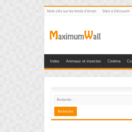
Mots clés sur les fonds d’écran
Sites à Découvrir
Index
Animaux et insectes
Cinéma
Co