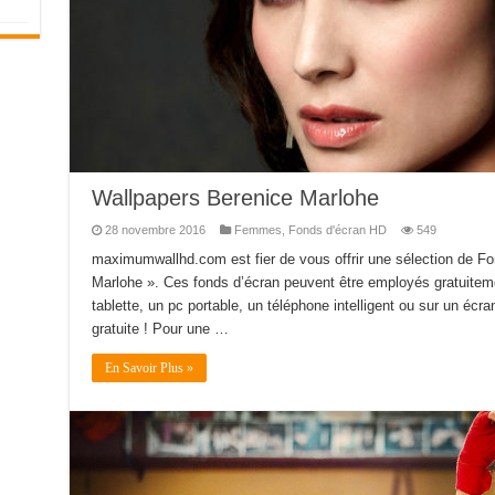
Wallpapers Berenice Marlohe
28 novembre 2016
Femmes
,
Fonds d'écran HD
549
maximumwallhd.com est fier de vous offrir une sélection de Fo
Marlohe ». Ces fonds d’écran peuvent être employés gratuiteme
tablette, un pc portable, un téléphone intelligent ou sur un écran
gratuite ! Pour une …
En Savoir Plus »