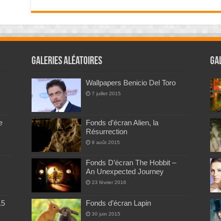
Galeries Aléatoires
Ga
Wallpapers Benicio Del Toro
7 juillet 2015
e
Fonds d’écran Alien, la
Résurrection
9 août 2015
Fonds D’écran The Hobbit –
An Unexpected Journey
23 février 2016
15
Fonds d’écran Lapin
30 juin 2015