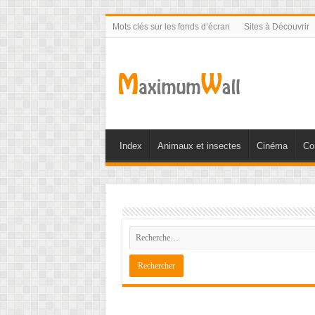
Mots clés sur les fonds d’écran
Sites à Découvrir
Index
Animaux et insectes
Cinéma
Co