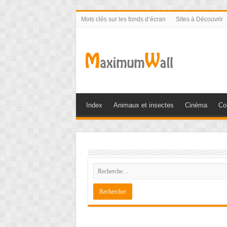
Mots clés sur les fonds d’écran
Sites à Découvrir
Index
Animaux et insectes
Cinéma
Co