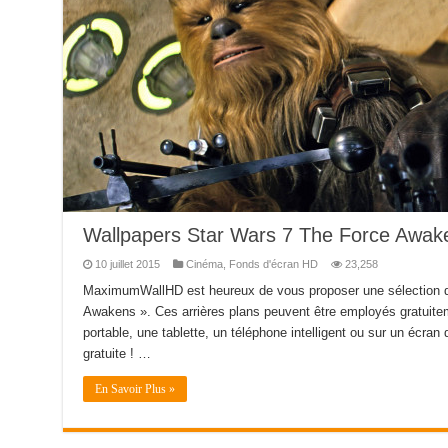
Wallpapers Star Wars 7 The Force Awak
10 juillet 2015
Cinéma
,
Fonds d'écran HD
23,258
MaximumWallHD est heureux de vous proposer une sélection d
Awakens ». Ces arrières plans peuvent être employés gratuitem
portable, une tablette, un téléphone intelligent ou sur un écran d
gratuite ! …
En Savoir Plus »