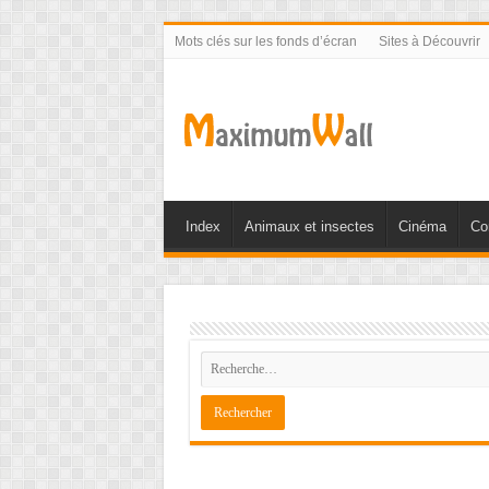
Mots clés sur les fonds d’écran
Sites à Découvrir
Index
Animaux et insectes
Cinéma
Co