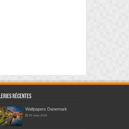
leries Récentes
Wallpapers Danemark
20 mars 2018