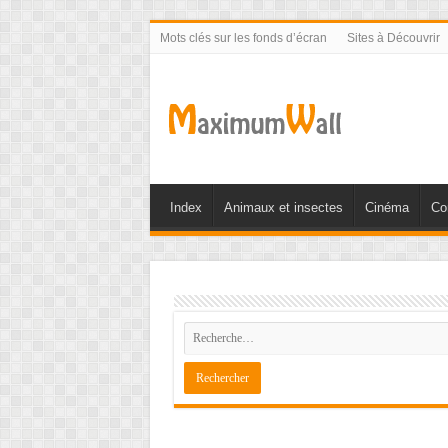
Mots clés sur les fonds d’écran
Sites à Découvrir
Index
Animaux et insectes
Cinéma
Co