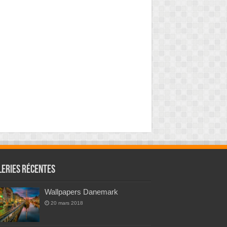
leries Récentes
Wallpapers Danemark
20 mars 2018