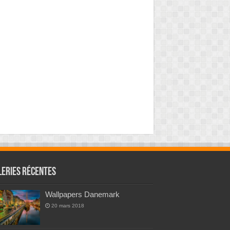
leries Récentes
Wallpapers Danemark
20 mars 2018