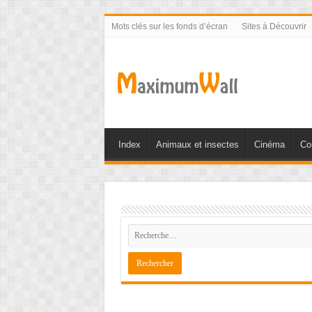
Mots clés sur les fonds d’écran
Sites à Découvrir
Index
Animaux et insectes
Cinéma
Co