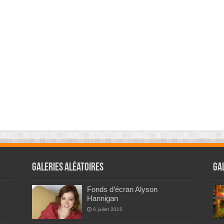
Galeries Aléatoires
Ga
Fonds d’écran Alyson
Hannigan
6 juillet 2015