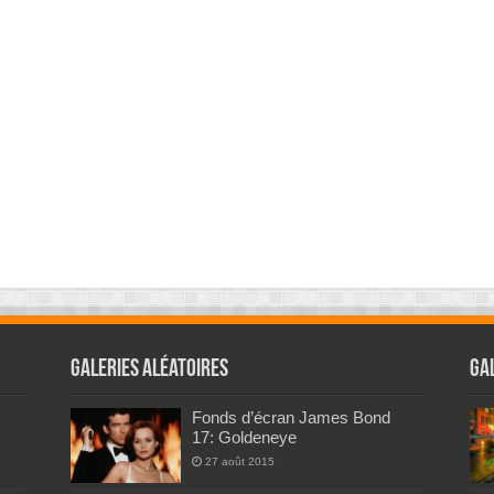
Galeries Aléatoires
Ga
Fonds d’écran James Bond
17: Goldeneye
27 août 2015