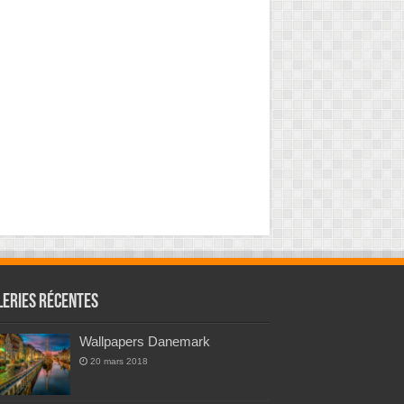
leries Récentes
Wallpapers Danemark
20 mars 2018