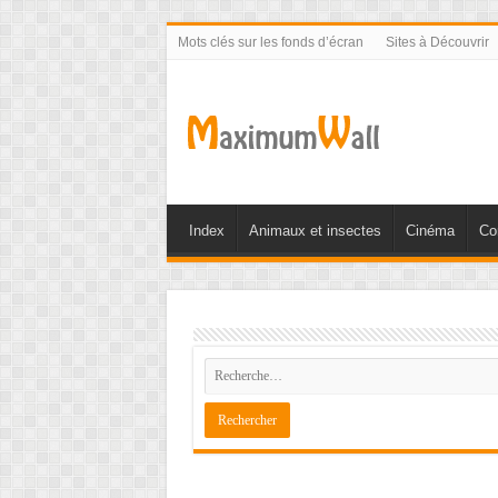
Mots clés sur les fonds d’écran
Sites à Découvrir
Index
Animaux et insectes
Cinéma
Co