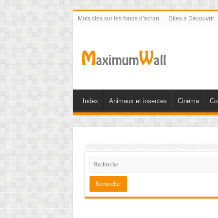
Mots clés sur les fonds d’écran
Sites à Découvrir
Index
Animaux et insectes
Cinéma
Co