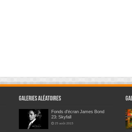
Galeries Aléatoires
Ga
Fonds d’écran James Bond
23: Skyfall
25 août 2015