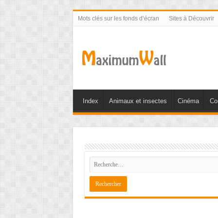
Mots clés sur les fonds d’écran
Sites à Découvrir
Index
Animaux et insectes
Cinéma
Co