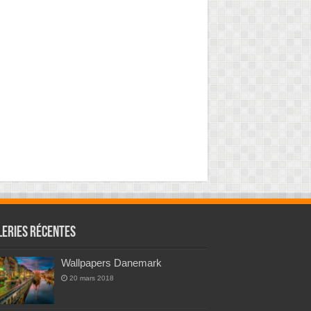
leries Récentes
Wallpapers Danemark
20 mars 2018