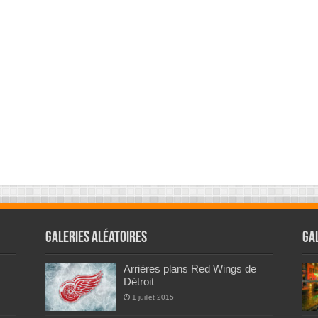
Galeries Aléatoires
Ga
Arrières plans Red Wings de
Détroit
1 juillet 2015