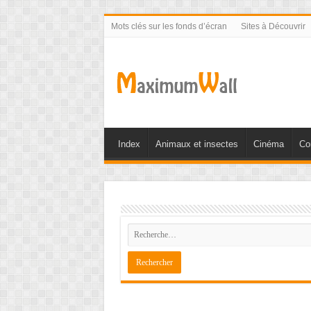
Mots clés sur les fonds d’écran
Sites à Découvrir
Index
Animaux et insectes
Cinéma
Co