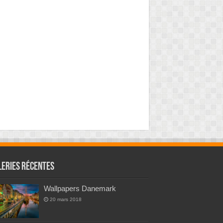
leries Récentes
Wallpapers Danemark
20 mars 2018