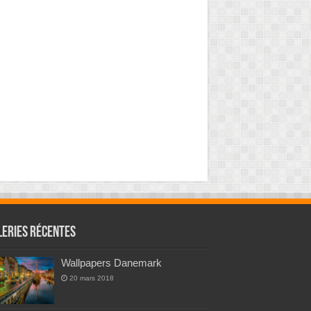
leries Récentes
Wallpapers Danemark
20 mars 2018