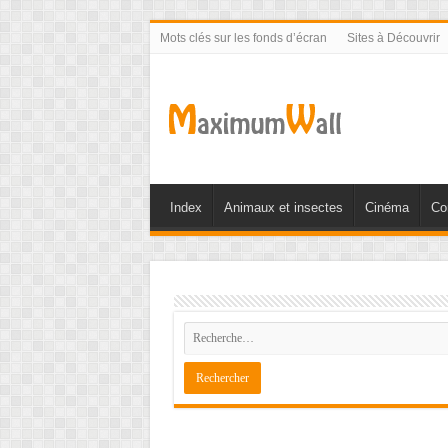
Mots clés sur les fonds d’écran
Sites à Découvrir
Index
Animaux et insectes
Cinéma
Co