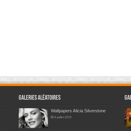
Galeries Aléatoires
Ga
Wallpapers Alicia Silverstone
6 juillet 2015