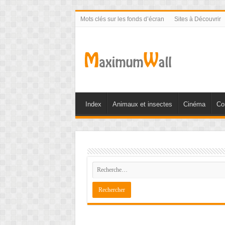
Mots clés sur les fonds d’écran
Sites à Découvrir
Index
Animaux et insectes
Cinéma
Co