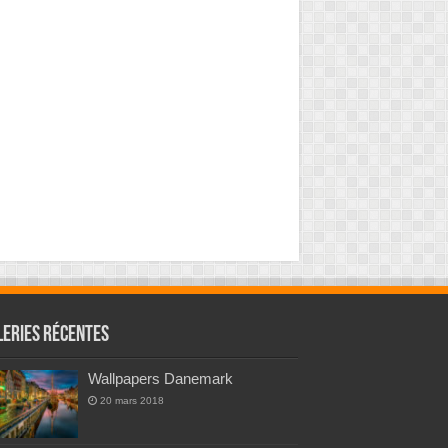
leries Récentes
Wallpapers Danemark
20 mars 2018