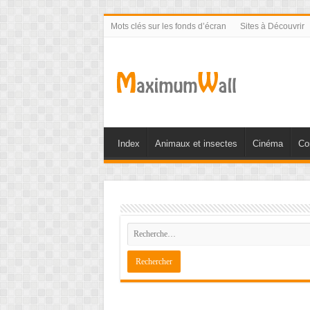
Mots clés sur les fonds d’écran
Sites à Découvrir
Index
Animaux et insectes
Cinéma
Co