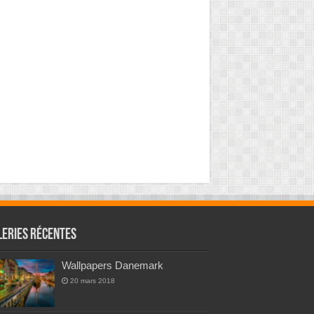
leries Récentes
Wallpapers Danemark
20 mars 2018