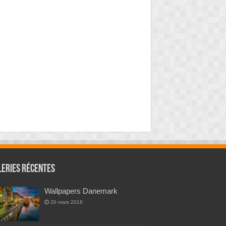
leries Récentes
Wallpapers Danemark
20 mars 2018