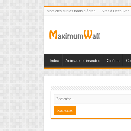
Mots clés sur les fonds d’écran
Sites à Découvrir
Index
Animaux et insectes
Cinéma
Co