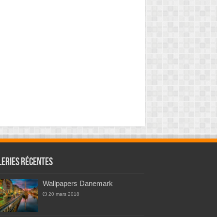
leries Récentes
Wallpapers Danemark
20 mars 2018