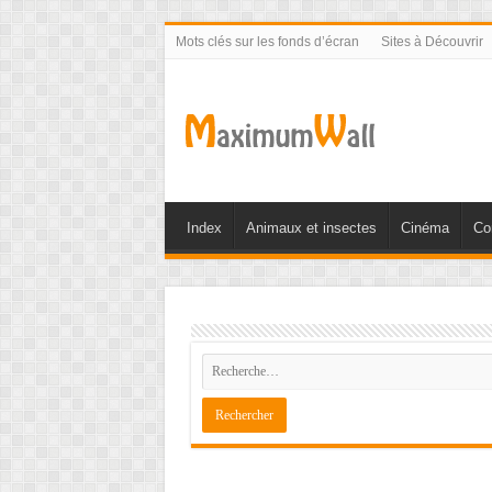
Mots clés sur les fonds d’écran
Sites à Découvrir
Index
Animaux et insectes
Cinéma
Co