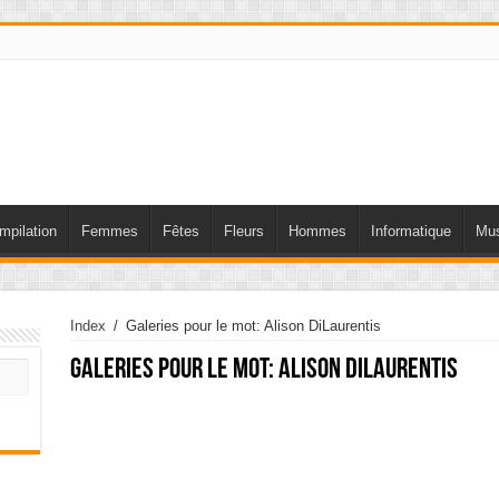
mpilation
Femmes
Fêtes
Fleurs
Hommes
Informatique
Mus
Index
/
Galeries pour le mot: Alison DiLaurentis
Galeries pour le mot:
Alison DiLaurentis