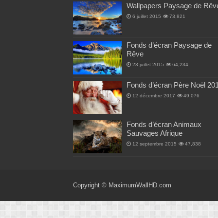
Wallpapers Paysage de Rêv
6 juillet 2015
73,821
Fonds d’écran Paysage de
Rêve
23 juillet 2015
64,234
Fonds d’écran Père Noël 20
12 décembre 2017
49,076
Fonds d’écran Animaux
Sauvages Afrique
12 septembre 2015
47,838
Copyright ©
MaximumWallHD.com