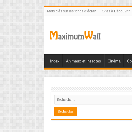
Mots clés sur les fonds d’écran
Sites à Découvrir
Index
Animaux et insectes
Cinéma
Co