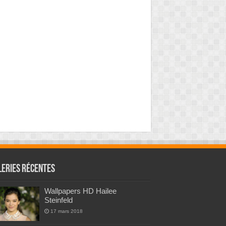
leries Récentes
Wallpapers HD Hailee
Steinfeld
17 mars 2018