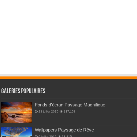
Galeries Populaires
Fonds d’écran Paysage Magnifique
23 juillet 2015
137,158
Wallpapers Paysage de Rêve
6 juillet 2015
73,815