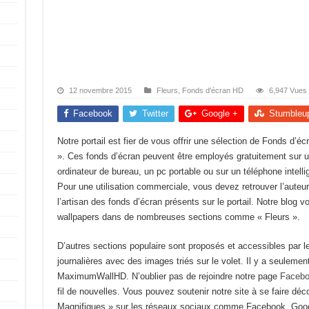
12 novembre 2015
Fleurs
,
Fonds d'écran HD
6,947 Vues
Facebook
Twitter
Google +
Stumbleu
Notre portail est fier de vous offrir une sélection de Fonds d’
». Ces fonds d’écran peuvent être employés gratuitement sur un
ordinateur de bureau, un pc portable ou sur un téléphone intellige
Pour une utilisation commerciale, vous devez retrouver l’aute
l’artisan des fonds d’écran présents sur le portail. Notre blog 
wallpapers dans de nombreuses sections comme « Fleurs ».
D’autres sections populaire sont proposés et accessibles par
journalières avec des images triés sur le volet. Il y a seulemen
MaximumWallHD. N’oublier pas de rejoindre notre page
Faceb
fil de nouvelles. Vous pouvez soutenir notre site à se faire déco
Magnifiques » sur les réseaux sociaux comme Facebook, Googl