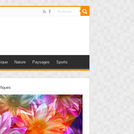
ique
Nature
Paysages
Sports
fiques