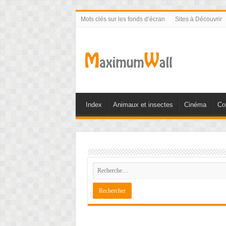
Mots clés sur les fonds d’écran
Sites à Découvrir
Index
Animaux et insectes
Cinéma
Co